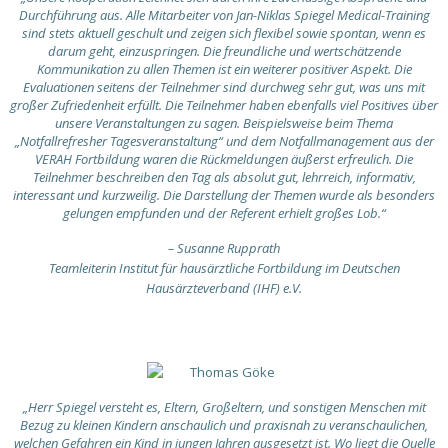
Durchführung aus. Alle Mitarbeiter von Jan-Niklas Spiegel Medical-Training
sind stets aktuell geschult und zeigen sich flexibel sowie spontan, wenn es
darum geht, einzuspringen. Die freundliche und wertschätzende
Kommunikation zu allen Themen ist ein weiterer positiver Aspekt. Die
Evaluationen seitens der Teilnehmer sind durchweg sehr gut, was uns mit
großer Zufriedenheit erfüllt. Die Teilnehmer haben ebenfalls viel Positives über
unsere Veranstaltungen zu sagen. Beispielsweise beim Thema
„Notfallrefresher Tagesveranstaltung“ und dem Notfallmanagement aus der
VERAH Fortbildung waren die Rückmeldungen äußerst erfreulich. Die
Teilnehmer beschreiben den Tag als absolut gut, lehrreich, informativ,
interessant und kurzweilig. Die Darstellung der Themen wurde als besonders
gelungen empfunden und der Referent erhielt großes Lob.“
– Susanne Rupprath
Teamleiterin Institut für hausärztliche Fortbildung im Deutschen
Hausärzteverband (IHF) e.V.
„Herr Spiegel versteht es, Eltern, Großeltern, und sonstigen Menschen mit
Bezug zu kleinen Kindern anschaulich und praxisnah zu veranschaulichen,
welchen Gefahren ein Kind in jungen Jahren ausgesetzt ist. Wo liegt die Quelle