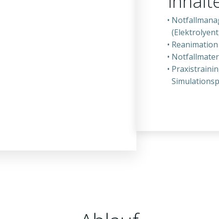
Inhalt
Notfallmanag
(Elektrolyen
Reanimation
Notfallmater
Praxistraini
Simulation