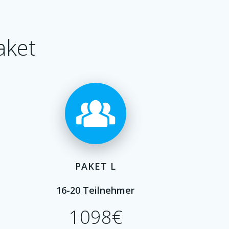
aket
PAKET L
16-20 Teilnehmer
1098€