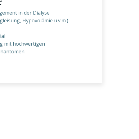
e
ement in der Dialyse
tgleisung, Hypovolämie u.v.m.)
ial
ng mit hochwertigen
sphantomen