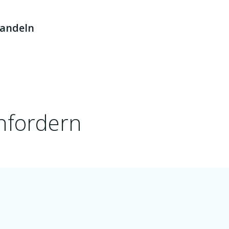
handeln
anfordern