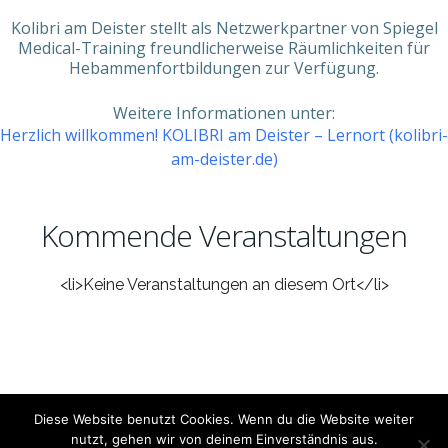
Kolibri am Deister stellt als Netzwerkpartner von Spiegel
Medical-Training freundlicherweise Räumlichkeiten für
Hebammenfortbildungen zur Verfügung.
Weitere Informationen unter:
Herzlich willkommen! KOLIBRI am Deister – Lernort (kolibri-
am-deister.de)
Kommende Veranstaltungen
<li>Keine Veranstaltungen an diesem Ort</li>
© 2026 Jan-Niklas Spiegel Medical-Training. Created
Diese Website benutzt Cookies. Wenn du die Website weiter
for free using WordPress and
Colibri
nutzt, gehen wir von deinem Einverständnis aus.