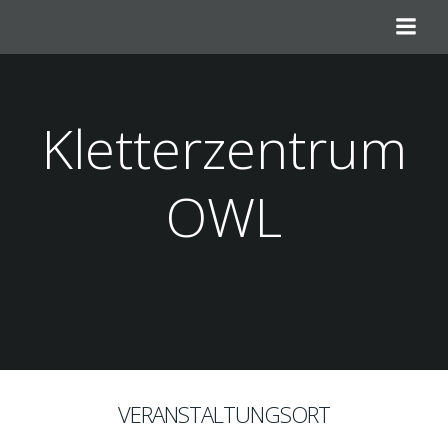
Zum
Inhalt
springen
Kletterzentrum
OWL
VERANSTALTUNGSORT