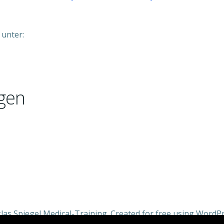
 unter:
gen
las Spiegel Medical-Training. Created for free using Word