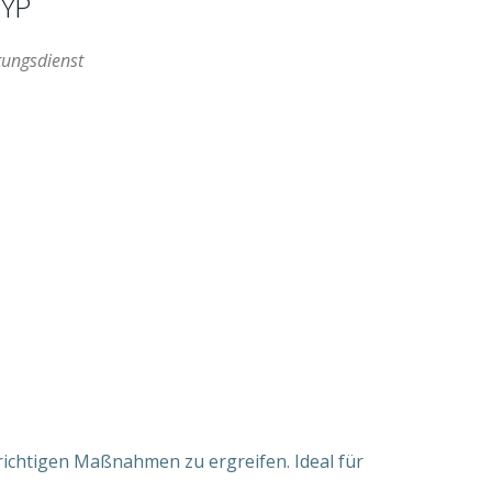
YP
tungsdienst
ffice 365
Outlook Live
richtigen Maßnahmen zu ergreifen. Ideal für