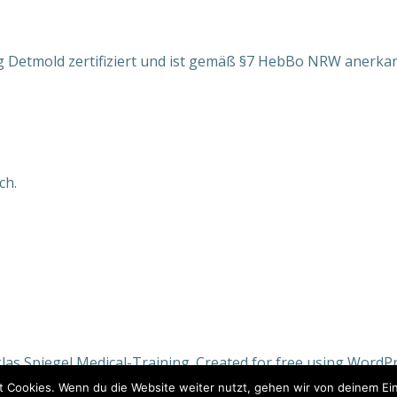
g Detmold zertifiziert und ist gemäß §7 HebBo NRW anerkann
ch.
las Spiegel Medical-Training. Created for free using Word
t Cookies. Wenn du die Website weiter nutzt, gehen wir von deinem Ein