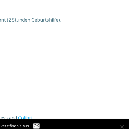
t (2 Stunden Geburtshilfe).
Press and
Colibri
verständnis aus.
OK