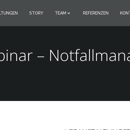
LTUNGEN
STORY
TEAM
REFERENZEN
KON
binar – Notfallma