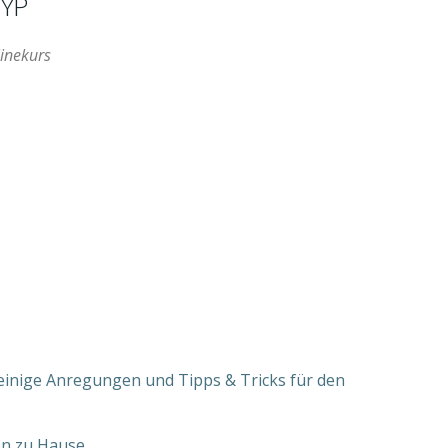
YP
inekurs
ffice 365
Outlook Live
einige Anregungen und Tipps & Tricks für den
on zu Hause.