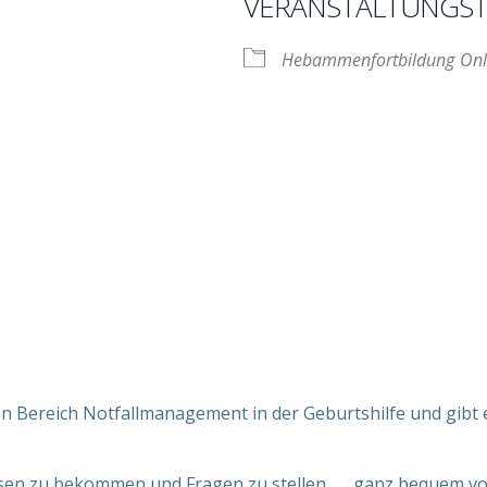
VERANSTALTUNGST
Hebammenfortbildung
Onl
nder
iCalendar
O
en Bereich Notfallmanagement in der Geburtshilfe und gibt 
sen zu bekommen und Fragen zu stellen . . . ganz bequem v