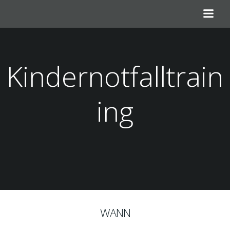
Zum
Inhalt
springen
Kindernotfalltrain
ing
WANN