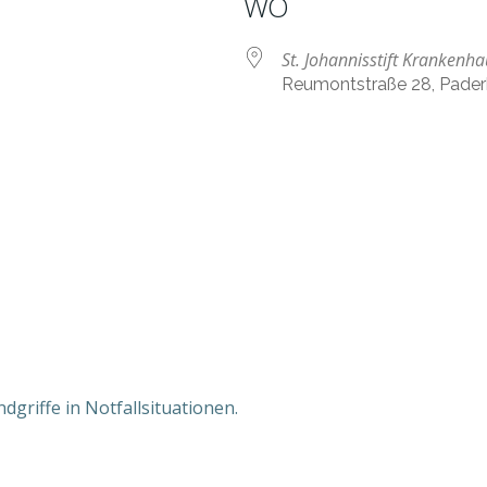
WO
St. Johannisstift Krankenhau
Reumontstraße 28, Pade
nder
iCalendar
O
dgriffe in Notfallsituationen.