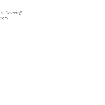
s -Elterntreff-
rborn
ffice 365
Outlook Live