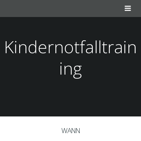
Zum
Inhalt
springen
Kindernotfalltrain
ing
WANN