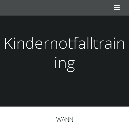
Zum
Inhalt
springen
Kindernotfalltrain
ing
WANN