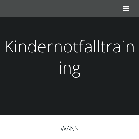
Zum
Inhalt
springen
Kindernotfalltrain
ing
WANN