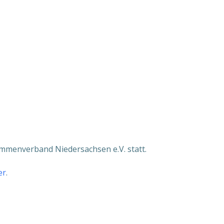
nder
iCalendar
O
ammenverband Niedersachsen e.V. statt.
er
.