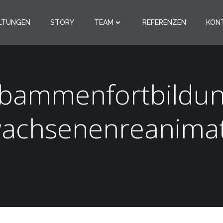
LTUNGEN
STORY
TEAM
REFERENZEN
KON
bammenfortbildun
achsenenreanima