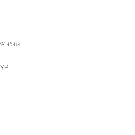
RW, 46414
YP
ffice 365
Outlook Live