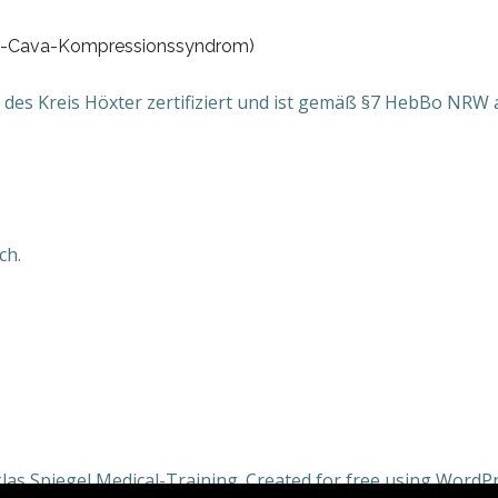
ena-Cava-Kompressionssyndrom)
des Kreis Höxter zertifiziert und ist gemäß §7 HebBo NRW a
ch.
las Spiegel Medical-Training. Created for free using Word