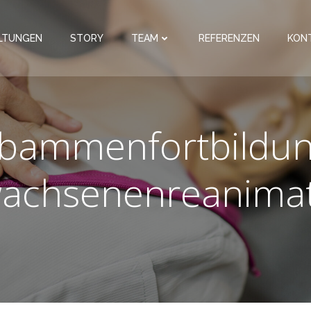
LTUNGEN
STORY
TEAM
REFERENZEN
KON
bammenfortbildun
achsenenreanima