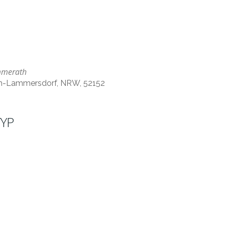
immerath
th-Lammersdorf, NRW, 52152
YP
ffice 365
Outlook Live