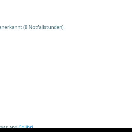
nerkannt (8 Notfallstunden).
Press and
Colibri