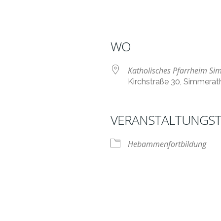
WO
Katholisches Pfarrheim S
Kirchstraße 30, Simmera
VERANSTALTUNGST
nder
iCalendar
O
Hebammenfortbildung